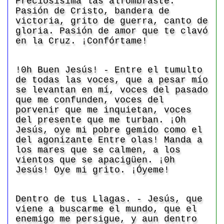
Preciosísima las alfombraste.
Pasión de Cristo, bandera de
victoria, grito de guerra, canto de
gloria. Pasión de amor que te clavó
en la Cruz. ¡Confórtame!
!0h Buen Jesús! - Entre el tumulto
de todas las voces, que a pesar mío
se levantan en mí, voces del pasado
que me confunden, voces del
porvenir que me inquietan, voces
del presente que me turban. ¡Oh
Jesús, oye mi pobre gemido como el
del agonizante Entre olas! Manda a
los mares que se calmen, a los
vientos que se apacigüen. ¡0h
Jesús! Oye mi grito. ¡Óyeme!
Dentro de tus Llagas. - Jesús, que
viene a buscarme el mundo, que el
enemigo me persigue, y aun dentro