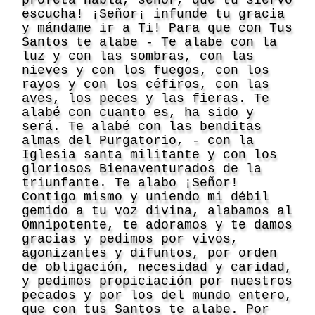
profeta Habla, señor, que tu siervo
escucha! ¡Señor¡ infunde tu gracia
y mándame ir a Ti! Para que con Tus
Santos te alabe - Te alabe con la
luz y con las sombras, con las
nieves y con los fuegos, con los
rayos y con los céfiros, con las
aves, los peces y las fieras. Te
alabé con cuanto es, ha sido y
será. Te alabé con las benditas
almas del Purgatorio, - con la
Iglesia santa militante y con los
gloriosos Bienaventurados de la
triunfante. Te alabo ¡Señor!
Contigo mismo y uniendo mi débil
gemido a tu voz divina, alabamos al
Omnipotente, te adoramos y te damos
gracias y pedimos por vivos,
agonizantes y difuntos, por orden
de obligación, necesidad y caridad,
y pedimos propiciación por nuestros
pecados y por los del mundo entero,
que con tus Santos te alabe. Por