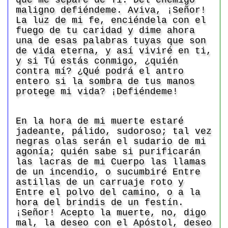
que me separe de Ti. Del enemigo
maligno defiéndeme. Aviva, ¡Señor!
La luz de mi fe, enciéndela con el
fuego de tu caridad y dime ahora
una de esas palabras tuyas que son
de vida eterna, y así viviré en ti,
y si Tú estás conmigo, ¿quién
contra mí? ¿Qué podrá el antro
entero si la sombra de tus manos
protege mi vida? ¡Defiéndeme!
En la hora de mi muerte estaré
jadeante, pálido, sudoroso; tal vez
negras olas serán el sudario de mi
agonía; quién sabe si purificarán
las lacras de mi Cuerpo las llamas
de un incendio, o sucumbiré Entre
astillas de un carruaje roto y
Entre el polvo del camino, o a la
hora del brindis de un festín.
¡Señor! Acepto la muerte, no, digo
mal, la deseo con el Apóstol, deseo