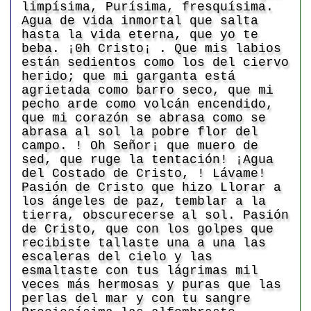
limpísima, Purísima, fresquísima.
Agua de vida inmortal que salta
hasta la vida eterna, que yo te
beba. ¡0h Cristo¡ . Que mis labios
están sedientos como los del ciervo
herido; que mi garganta está
agrietada como barro seco, que mi
pecho arde como volcán encendido,
que mi corazón se abrasa como se
abrasa al sol la pobre flor del
campo. ! Oh Señor¡ que muero de
sed, que ruge la tentación! ¡Agua
del Costado de Cristo, ! Lávame!
Pasión de Cristo que hizo Llorar a
los ángeles de paz, temblar a la
tierra, obscurecerse al sol. Pasión
de Cristo, que con los golpes que
recibiste tallaste una a una las
escaleras del cielo y las
esmaltaste con tus lágrimas mil
veces más hermosas y puras que las
perlas del mar y con tu sangre